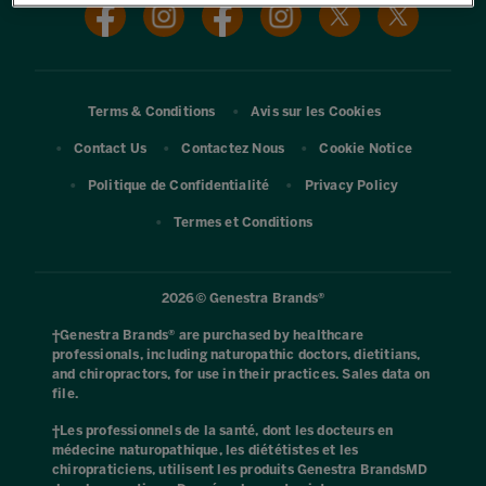
SOCIAL
Pied de page
Terms & Conditions
Avis sur les Cookies
Contact Us
Contactez Nous
Cookie Notice
Politique de Confidentialité
Privacy Policy
Termes et Conditions
Legal
2026© Genestra Brands®
†Genestra Brands® are purchased by healthcare
professionals, including naturopathic doctors, dietitians,
and chiropractors, for use in their practices. Sales data on
file.
†Les professionnels de la santé, dont les docteurs en
médecine naturopathique, les diététistes et les
chiropraticiens, utilisent les produits Genestra BrandsMD