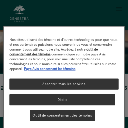
Aller au contenu principal
Nos sites utilisent des témoins et d’autres technologies pour que nous
et nos partenaires puissions nous souvenir de vous et comprendre
comment vous utilisez notre site. Accédez à notre
outil de
consentement des témoins
comme indiqué sur notre page Avis
concernant les témoins, pour voir une liste complète de ces
technologies et pour nous dire si elles peuvent être utilisées sur votre
appareil.
Page Avis concernant les témoins
Accepter tous les cookies
25 Sheppard Avenue West, Toronto, Ontario, M2N 6S6
Téléphone: 905-508-2050
Déclic
Couriel:
sales@atrium-innovations.com
Outil de consentement des témoins